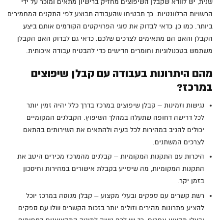
שנית, יש לוודא שקבלן השיפוצים מחזיק ברישיון מתאים ומוכר על ידי
הרשויות הרלוונטיות. כך תבטיחו שהעבודה תבוצע לפי התקנים המחמירים
ביותר. כמו כן, כדאי לבדוק את סוגי הפרויקטים הקודמים אותם ביצע
הקבלן והאם הם מתאימים לצרכים שלכם. כדאי גם לבדוק האם הקבלן
משתמש בטכנולוגיות וחומרים חדישים כדי להבטיח עבודה איכותית.
מהם היתרונות בעבודה עם קבלן שיפוצים
במרכז?
נגישות וזמינות – קבלן שיפוצים במרכז בדרך כלל יהיה זמין יותר
לכל דרישה דחופה שתעלה במהלך השיפוץ. הקבלנים המקומיים
יכולים להגיב במהירות לכל בעיה ולהתאים את השירותים בהתאם
לצרכים המשתנים.
היכרות עם התקנות המקומיות – קבלנים מהמרכז מכירים היטב את
התקנות המקומיות, מה שיסייע בקבלת אישורים במהירות וחיסכון
בזמן יקר.
רשת קשרים עם ספקים ובעלי מקצוע – קבלן מנוסה במרכז יוכל
להציע פתרונות מהירים וזולים יותר בזכות הקשרים שלו עם ספקים