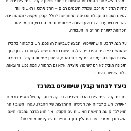
במרכז היא אחת ההחלטות החשובות ביותר שניתן לקבל. שיפוצים יכולים
להיות תהליך מורכב, שכולל היבטים רבים – החל מתכנון ראשוני ועד
לסיום העבודה וקבלת הכניסה המחודשת לחלל. קבלן מקצועי ומנוסה יכול
להבטיח שהעבודה תבוצע בצורה איכותית ובזמן הנדרש, תוך מינימום
הפרעות לשגרת החיים או העבודה.
על מנת להבטיח שהשיפוץ יתבצע לשביעות רצונכם, חשוב לבחור בקבלן
שמתאים לצרכים הפרטיים שלכם. ישנם גורמים שיש לקחת בחשבון כגון
איכות העבודה, עמידה בתקציב ובזמנים, וכמובן אמינות הקבלן. הבחירה
הנכונה תוביל לא רק לשיפוץ מוצלח, אלא גם תחסוך עוגמת נפש והוצאות
בלתי צפויות בעתיד.
כיצד לבחור קבלן שיפוצים במרכז
בחירת קבלן שיפוצים במרכז מצריכה בדיקה מדוקדקת של מספר גורמים.
ראשית, חשוב לבדוק את הניסיון וההמלצות של הקבלן. עקרון חשוב נוסף
הוא לבדוק את התאמה האישית עם הקבלן. איך הוא מדבר אתכם? האם
הוא מובן ומסביר את התהליך תוך התחייבות לשקיפות מוחלטת?