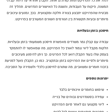
לנהל את כל הפרויקט תחת קורת גג אחת. הקבלן אחראי על ניהול קבלני
המשנה, פיקוח על העבודות, והשגת כל האישורים הנדרשים. תהליך זה
מבטיח שהפרויקט יתבצע בצורה חלקה ומקצועית. בכך, נמנעים עיכובים
מיותרים ובעיות תקשורת בין הגורמים השונים המעורבים בפרויקט.
חיסכון בזמן ובעלויות
עבודה עם קבלן גמר משרדים מאפשרת חיסכון משמעותי בזמן ובעלויות.
הלקוח מקבל ליווי צמוד לאורך כל הפרויקט, מה שמאפשר לו להתמקד
בעסק שלו בעוד הקבלן דואג לכל הפרטים. כך ניתן להימנע מעיכובים
מיותרים ולסיים את הפרויקט בזמן ובתקציב. כמו כן, הקבלן פועל למניעת
בזבוז חומרים ומשאבים, מה שתורם לחיסכון כלכלי ולשמירה על הסביבה.
יתרונות נוספים
שימוש בחומרים איכותיים בלבד
עמידה בסטנדרטים גבוהים של בנייה
ליווי מקצועי גם לאחר סיום הפרויקט
פתרונות מותאמים אישית לכל לקוח