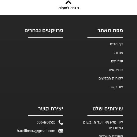
חזרה למעלה
מפת האתר
פרויקטים נבחרים
דף הבית
אודות
שירותים
פרויקטים
לקוחות ממליצים
צור קשר
שירותים שלנו
יצירת קשר
ליווי מלא מא' ועד ת' בשוק
050-2650520
המשרדים
harellimor6@gmail.com
השכרת משרדים