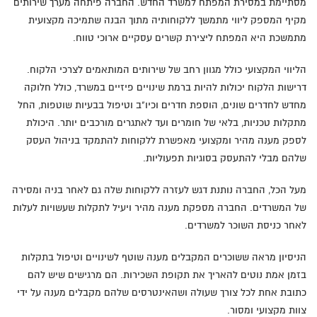
מסתיימת במסירת המפתח למשרד החדש. החברה פיתחה מערך שירותים
מקיף המספק ליווי מתמשך ללקוחותיה מתוך הבנה שתמיכה מקצועית
מתמשכת היא המפתח ליצירת קשרים עסקיים ארוכי טווח.
הליווי המקצועי כולל מגוון רחב של שירותים המותאמים לצרכי הלקוח.
דרישות הלקוח יכולות להיות ברמת שינויים פיזיים במשרד, כולל חלוקה
מחדש לחדרים שונים, הוספת חדרים וכיו"ב וטיפול בבעיות שוטפות, החל
מתקלות טכניות, בלאי של חומרים ועד לאתגרים מורכבים יותר. היכולת
לספק מענה מהיר ומקצועי מאפשרת ללקוחות להתמקד בניהול העסק
שלהם מבלי להתעסק בסוגיות תפעוליות.
מעל הכל, החברה נותנת דגש לעזרה ללקוחות שלה גם לאחר בניה ומסירה
של המשרדים. החברה מספקת מענה מהיר ויעיל לתקלות שעשויות לעלות
לאחר כניסת השוכר למשרדים.
הניסיון מראה ששוכרים המקבלים מענה שוטף לשינויים וטיפול בתקלות
בזמן אמת נוטים להאריך את תקופת השכירות. הם מרגישים שיש להם
כתובת אחת לכל צורך שעולה ושהאינטרסים שלהם מקבלים מענה על ידי
צוות מקצועי ומסור.