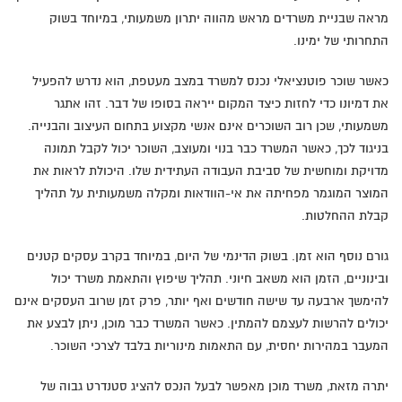
מראה שבניית משרדים מראש מהווה יתרון משמעותי, במיוחד בשוק
התחרותי של ימינו.
כאשר שוכר פוטנציאלי נכנס למשרד במצב מעטפת, הוא נדרש להפעיל
את דמיונו כדי לחזות כיצד המקום ייראה בסופו של דבר. זהו אתגר
משמעותי, שכן רוב השוכרים אינם אנשי מקצוע בתחום העיצוב והבנייה.
בניגוד לכך, כאשר המשרד כבר בנוי ומעוצב, השוכר יכול לקבל תמונה
מדויקת ומוחשית של סביבת העבודה העתידית שלו. היכולת לראות את
המוצר המוגמר מפחיתה את אי-הוודאות ומקלה משמעותית על תהליך
קבלת ההחלטות.
גורם נוסף הוא זמן. בשוק הדינמי של היום, במיוחד בקרב עסקים קטנים
ובינוניים, הזמן הוא משאב חיוני. תהליך שיפוץ והתאמת משרד יכול
להימשך ארבעה עד שישה חודשים ואף יותר, פרק זמן שרוב העסקים אינם
יכולים להרשות לעצמם להמתין. כאשר המשרד כבר מוכן, ניתן לבצע את
המעבר במהירות יחסית, עם התאמות מינוריות בלבד לצרכי השוכר.
יתרה מזאת, משרד מוכן מאפשר לבעל הנכס להציג סטנדרט גבוה של