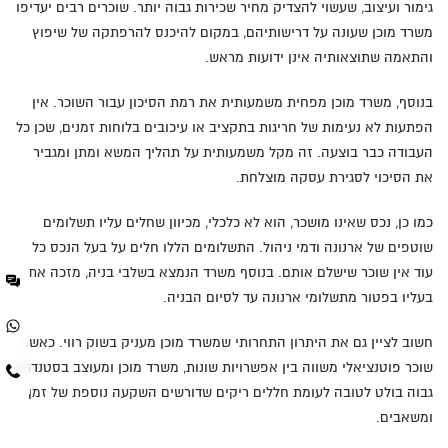
גימור ועיצוב, שעשוי להצדיק מחיר שכירות גבוה יותר. שוכרים רבים יעדיפו
משרד מוכן שעונה על דרישותיהם, במקום להיכנס להרפתקה של שיפוץ
והתאמה שתוצאותיה אינן ידועות מראש.
בנוסף, משרד מוכן מפחית משמעותית את רמת הסיכון עבור השוכר. אין
הפתעות לא נעימות של חריגות בתקציב או עיכובים בלוחות זמנים, שכן כל
העבודה כבר בוצעה. זה מקל משמעותית על תהליך המשא ומתן ומגביר
את הסיכוי לסגירת עסקה מוצלחת.
כמו כן, נכס שאינו מושכר, הוא לא כלכלי, מכיוון שחלים עליו תשלומים
שוטפים של ארנונה ודמי ניהול. התשלומים הללו חלים על בעל הנכס כל
עוד אין שוכר שישלם אותם. בנוסף משרד הנמצא בשלבי בניה, מזכה את
בעליו בפטור מתשלומי ארנונה עד לסיום הבניה.
חשוב לציין גם את היתרון התחרותי שמשרד מוכן מעניק בשוק רווי. כאשר
שוכר פוטנציאלי משווה בין אפשרויות שונות, משרד מוכן ומעוצב בסטנדרט
גבוה בולט לטובה לעומת חללים ריקים שדורשים השקעה נוספת של זמן
ומשאבים.